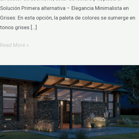
Solución Primera alternativa – Elegancia Minimalista en
Grises: En esta opción, la paleta de colores se sumerge en
tonos grises […]
Read More »
Country
house