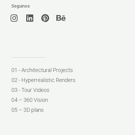
Seguinos
I
L
P
B
n
i
i
e
s
n
n
h
t
k
t
a
a
e
e
n
Solutions
g
d
r
c
r
i
e
e
a
n
s
01 - Architectural Projects
m
t
02 - Hyperrealistic Renders.
03 - Tour Videos
04 – 360 Vision
05 – 3D plans